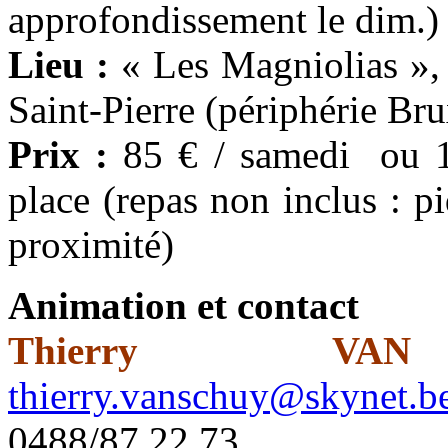
approfondissement le dim.)
Lieu :
« Les Magniolias »
Saint-Pierre (périphérie Bru
Prix :
85 € / samedi ou 16
place (repas non inclus : p
proximité)
Animation et contact
Thierry VAN
thierry.vanschuy@skynet.b
0488/87.22.73